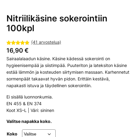
Nitriilikäsine sokerointiin
100kpl
(41 arvostelua)
Arvio
41
4.76
16,90
€
5:stä
Sairaalalaadun käsine. Käsine kädessä sokerointi on
perustuen
hygieenisempää ja siistimpää. Puuteriton ja lateksiton käsine
asiakkaan
estää lämmön ja kosteuden siirtymisen massaan. Karhennetut
arvotuksee
sormenpäät takaavat hyvän pidon. Erittäin kestävä,
n.
napakasti istuva ja täydellinen sokerointiin.
Ei sisällä luonnonkumia.
EN 455 & EN 374
Koot XS–L | Väri: sininen
Valitse napakka koko.
Koko