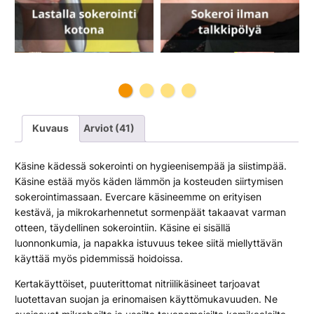
o
i
n
t
i
i
n
1
Kuvaus
Arviot (41)
0
0
Käsine kädessä sokerointi on hygieenisempää ja siistimpää.
k
Käsine estää myös käden lämmön ja kosteuden siirtymisen
p
sokerointimassaan. Evercare käsineemme on erityisen
l
kestävä, ja mikrokarhennetut sormenpäät takaavat varman
m
otteen, täydellinen sokerointiin. Käsine ei sisällä
ä
luonnonkumia, ja napakka istuvuus tekee siitä miellyttävän
ä
käyttää myös pidemmissä hoidoissa.
r
ä
Kertakäyttöiset, puuterittomat nitriilikäsineet tarjoavat
luotettavan suojan ja erinomaisen käyttömukavuuden. Ne