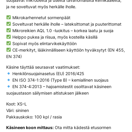
suojaavat mikrobeilta ja useilta tavanomaisilta kemikaaleilta,
ja ne soveltuvat myös herkälle iholle.
Mikrokarhennetut sormenpäät
Soveltuvat herkälle iholle – lateksittomat ja puuterittomat
Mikroreikien AQL 1.0 -luokitus – korkea laatu ja suoja
Helppo pukea ja riisua, myös kosteilla käsillä
Sopivat myös elintarvikekäyttöön
CE-merkityt, lääkinnälliseen käyttöön hyväksytyt (EN 455,
EN 374)
Käsine täyttää seuraavat vaatimukset:
Henkilönsuojainasetus (EU) 2016/425
EN ISO 374-1:2016 (Type B) – kemiallinen suojaus
EN 374-4:2013 – hajoamistestit osoittavat käsineen
suojaustason säilymisen altistuksen jälkeen
Koot:
XS–L
Väri:
sininen
Pakkauskoko:
100 kpl / rasia
Käsineen koon mittaus:
Ota mitta kädestä etusormen