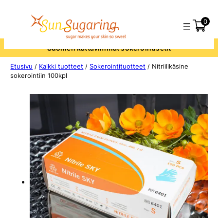
0
men kattavimmat sokerointisetit
Etusivu
/
Kaikki tuotteet
/
Sokerointituotteet
/ Nitriilikäsine
sokerointiin 100kpl