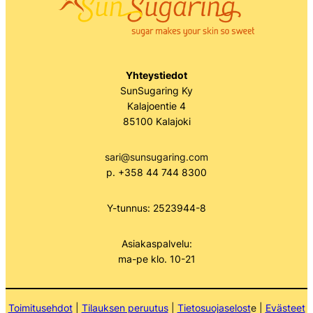
Yhteystiedot
SunSugaring Ky
Kalajoentie 4
85100 Kalajoki
sari@sunsugaring.com
p. +358 44 744 8300
Y-tunnus: 2523944-8
Asiakaspalvelu:
ma-pe klo. 10-21
Toimitusehdot
|
Tilauksen peruutus
|
Tietosuojaselost
e |
Evästeet