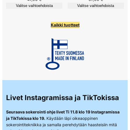
Valitse vaihtoehdoista
Valitse vaihtoehdoista
5:stä
5:stä
perustuen
perustuen
asiakkaan
asiakkaan
Kaikki tuotteet
arvotukseen.
arvotukseen.
Livet Instagramissa ja TikTokissa
Seuraava sokerointi ohje livet Ti 11.8 klo 19 Instagramissa
ja TikTokissa klo 19.
Käydään läpi oikeaoppinen
sokerointitekniikka ja samalla perehdytään haasteisiin mitä