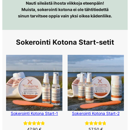
Nauti sileästä ihosta viikkoja eteenpäin!
Muista, sokerointi kotona ei ole tähtitiedettä
sinun tarvitsee oppia vain yksi oikea kädenliike.
Sokerointi Kotona Start-setit
Sokerointi Kotona Start-1
Sokerointi Kotona Start-2
47,90
€
57,50
€
Arvio
191
4.75
Arvio
273
4.74