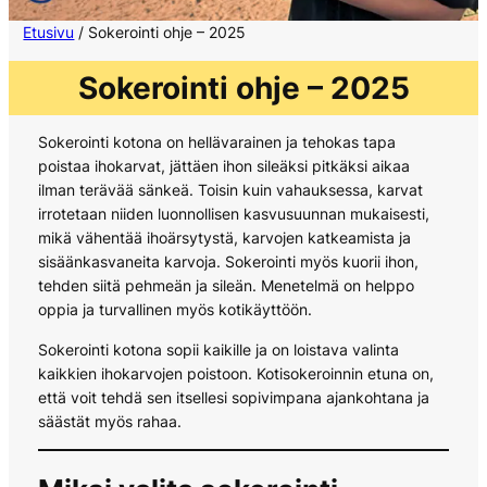
Etusivu
/ Sokerointi ohje – 2025
Sokerointi ohje
– 2025
Sokerointi kotona on hellävarainen ja tehokas tapa
poistaa ihokarvat, jättäen ihon sileäksi pitkäksi aikaa
ilman terävää sänkeä. Toisin kuin vahauksessa, karvat
irrotetaan niiden luonnollisen kasvusuunnan mukaisesti,
mikä vähentää ihoärsytystä, karvojen katkeamista ja
sisäänkasvaneita karvoja. Sokerointi myös kuorii ihon,
tehden siitä pehmeän ja sileän. Menetelmä on helppo
oppia ja turvallinen myös kotikäyttöön.
Sokerointi kotona sopii kaikille ja on loistava valinta
kaikkien ihokarvojen poistoon. Kotisokeroinnin etuna on,
että voit tehdä sen itsellesi sopivimpana ajankohtana ja
säästät myös rahaa.