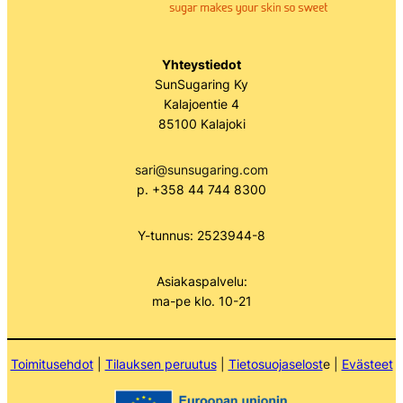
Yhteystiedot
SunSugaring Ky
Kalajoentie 4
85100 Kalajoki
sari@sunsugaring.com
p. +358 44 744 8300
Y-tunnus: 2523944-8
Asiakaspalvelu:
ma-pe klo. 10-21
Toimitusehdot
|
Tilauksen peruutus
|
Tietosuojaselost
e |
Evästeet