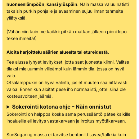
huoneenlämpöön, kansi ylöspäin
. Näin massa valuu nätisti
takaisin purkin pohjalle ja avaaminen sujuu ilman tahmeita
yllätyksiä.
(Vähän niin kuin me kaikki: pitkän matkan jälkeen pieni lepo
tekee ihmeitä!)
Aloita harjoittelu säärien alueelta tai etureidestä.
Tee alussa lyhyet levitykset, jotta saat juonesta kiinni. Valitse
tilaksi mieluummin viileämpi kuin lämmin tila, jossa on hyvä
valo.
Otsalamppukin on hyvä valinta, jos et muuten saa riittävästi
valoa. Ennen kun aloitat pese iho normaalisti, jottei siinä ole
kosteusvoiteen jäämiä.
Sokerointi kotona ohje – Näin onnistut
Sokerointi on helppoa koska sama perussääntö pätee kaikille
ihoalueille eli levitys vastakarvaan ja irroitus myötäkarvaan.
SunSugaring massa ei tarvitse bentoniittisavea/talkkia kuin