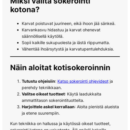
Miksi valita sokerointi
kotona?
Karvat poistuvat juurineen, eikä ihoon jää sänkeä.
Karvankasvu hidastuu ja karvat ohenevat
säännöllisellä käytöllä.
Sopii kaikille sukupuolesta ja iästä riippumatta.
Vähentää ihoärsytystä ja karvatupentulehduksia.
Näin aloitat kotisokeroinnin
Tutustu ohjeisiin
:
Katso sokerointi ohjevideot
ja
perehdy tekniikkaan.
Valitse oikeat tuotteet
: Käytä laadukkaita
ammattitason sokerointituotteita.
Harjoittele askel kerrallaan
: Aloita pienistä alueista
ja etene suurempiin.
Kun tekniikka on hallussa ja käytössä oikeat tuotteet,
sokerointi kotona on vaivatonta. Älä epäröi kokeilla –