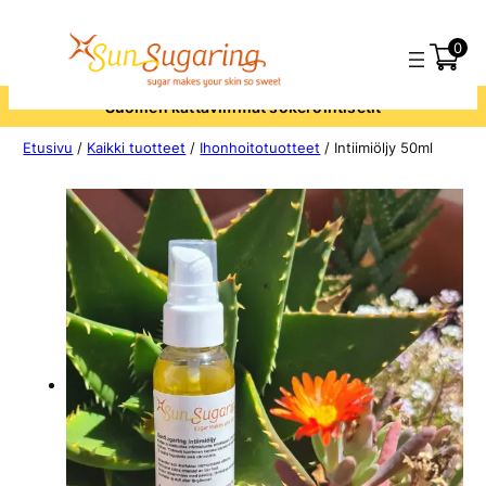
0
Suomen kattavimmat sokerointisetit
Etusivu
/
Kaikki tuotteet
/
Ihonhoitotuotteet
/ Intiimiöljy 50ml