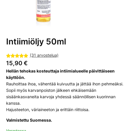
Intiimiöljy 50ml
(31 arvostelua)
Arvio
31
4.87
15,90
€
5:stä
Hellän tehokas kosteuttaja intiimialueelle päivittäiseen
perustuen
käyttöön.
asiakkaan
Rauhoittaa ihoa, vähentää kuivuutta ja jättää ihon pehmeäksi.
arvotuksee
Sopii myös karvanpoiston jälkeen ehkäisemään
n.
sisäänkasvaneita karvoja yhdessä säännöllisen kuorinnan
kanssa.
Hajusteeton, väriaineeton ja erittäin riittoisa.
Valmistettu Suomessa.
Varastossa