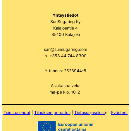
Yhteystiedot
SunSugaring Ky
Kalajoentie 4
85100 Kalajoki
sari@sunsugaring.com
p. +358 44 744 8300
Y-tunnus: 2523944-8
Asiakaspalvelu:
ma-pe klo. 10-21
Toimitusehdot
|
Tilauksen peruutus
|
Tietosuojaselost
e |
Evästeet