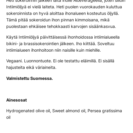
Heti sokeroinnin jälkeen laita iholle Aloeverageeliä, joten silloin
Intiimiöljyä ei vielä laiteta. Heti puolen vuorokauden kuluttua
sokeroinnista on hyvä aloittaa ihonalueen kosteutus öljyllä.
Tämä pitää sokeroidun ihon pinnan kimmoisana, mikä
puolestaan ehkäisee tehokkaasti karvojen sisäänkasvua.
Käytä Intiimiöljyä päivittäisessä ihonhoidossa intiimialueella
bikini- ja brassisokerointien jälkeen. Iho kiittää. Soveltuu
intiimialueen ihonhoitoon niin naisille kuin miehille.
Vegaani. Luonnontuote. Ei ole testattu eläimillä. Ei sisällä
hajusteita eikä väriaineita.
Valmistettu Suomessa.
Ainesosat
Hydrogenated olive oil, Sweet almond oil, Persea gratissima
oil