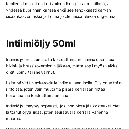
kuolleen ihosolukon kertyminen ihon pintaan. Intiimiöljy
yhdessä kuorinnan kanssa ehkäisee tehokkaasti karvan
sisäänkasvun riskiä ja hoitaa jo olemassa olevaa ongelmaa.
Intiimiöljy 50ml
Intiimiöljy on suunniteltu kosteuttamaan intiimialueen ihoa
bikini- ja brassisokeroinnin jälkeen, mutta sopii myös vaikka
olisit luomu tai sheivannut.
Laita päivittäin sokeroidulle intiimialueen iholle. Öljy on erittäin
riittoisaa, joten vain muutama pisara kerrallaan riittää
hoitamaan ja kosteuttamaan ihoa.
Intiimiöljy imeytyy nopeasti, jos ihon pinta jää kosteaksi, olet
laittanut öljyä liikaa, joten seuraavalla kerralla vähennä
määrää.