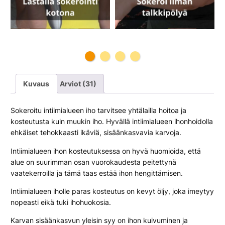
ä
Kuvaus
Arviot (31)
Sokeroitu intiimialueen iho tarvitsee yhtälailla hoitoa ja
kosteutusta kuin muukin iho. Hyvällä intiimialueen ihonhoidolla
ehkäiset tehokkaasti ikäviä, sisäänkasvavia karvoja.
Intiimialueen ihon kosteutuksessa on hyvä huomioida, että
alue on suurimman osan vuorokaudesta peitettynä
vaatekerroilla ja tämä taas estää ihon hengittämisen.
Intiimialueen iholle paras kosteutus on kevyt öljy, joka imeytyy
nopeasti eikä tuki ihohuokosia.
Karvan sisäänkasvun yleisin syy on ihon kuivuminen ja