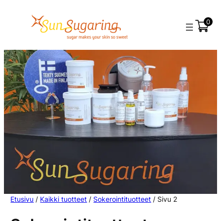
0
Etusivu
/
Kaikki tuotteet
/
Sokerointituotteet
/ Sivu 2