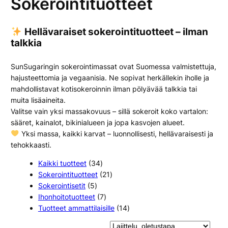
Sokerointituotteet
Hellävaraiset sokerointituotteet – ilman
talkkia
SunSugaringin sokerointimassat ovat Suomessa valmistettuja,
hajusteettomia ja vegaanisia. Ne sopivat herkällekin iholle ja
mahdollistavat kotisokeroinnin ilman pölyävää talkkia tai
muita lisäaineita.
Valitse vain yksi massakovuus – sillä sokeroit koko vartalon:
sääret, kainalot, bikinialueen ja jopa kasvojen alueet.
Yksi massa, kaikki karvat – luonnollisesti, hellävaraisesti ja
tehokkaasti.
3
Kaikki tuotteet
34
4
2
Sokerointituotteet
21
5
t
1
Sokerointisetit
5
t
u
7
t
Ihonhoitotuotteet
7
u
o
t
u
1
Tuotteet ammattilaisille
14
o
t
u
o
4