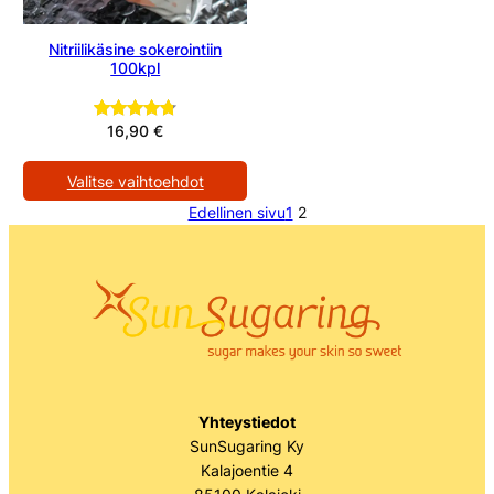
Nitriilikäsine sokerointiin
100kpl
16,90
€
Arvio
41
4.76
5:stä
Valitse vaihtoehdot
perustuen
asiakkaan
Edellinen sivu
1
2
arvotukseen.
Yhteystiedot
SunSugaring Ky
Kalajoentie 4