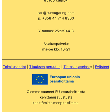
85100 Kalajoki
sari@sunsugaring.com
p. +358 44 744 8300
Y-tunnus: 2523944-8
Asiakaspalvelu:
ma-pe klo. 10-21
Toimitusehdot
|
Tilauksen peruutus
|
Tietosuojaselost
e |
Evästeet
Olemme saaneet EU-osarahoitteista
kehittämisavustusta
kehittämistoimenpiteisiimme.