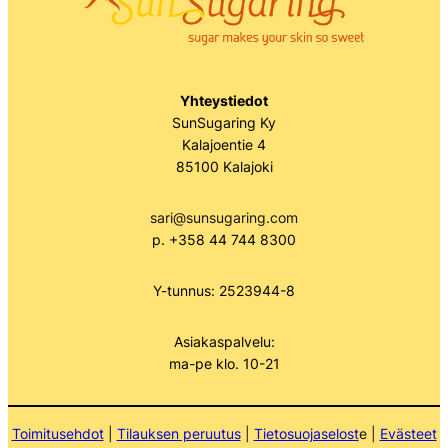
Yhteystiedot
SunSugaring Ky
Kalajoentie 4
85100 Kalajoki
sari@sunsugaring.com
p. +358 44 744 8300
Y-tunnus: 2523944-8
Asiakaspalvelu:
ma-pe klo. 10-21
Toimitusehdot
|
Tilauksen peruutus
|
Tietosuojaselost
e |
Evästeet